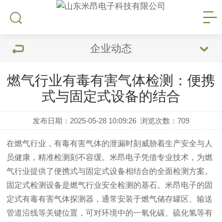
企业动态
燃气行业有毒有害气体检测：便携
式与固定式设备的结合
发布日期：2025-05-28 10:09:26
浏览次数：
709
在燃气行业，有毒有害气体的泄漏时刻威胁着生产安全与人
员健康，精准检测刻不容缓。米昂电子凭借专业技术，为燃
气行业提供了便携式与固定式设备相结合的全面检测方案。
固定式检测设备是燃气行业安全检测的基石。米昂电子的固
定式有毒有害气体探测器，通常安装于燃气储存罐区、输送
管道沿线等关键位置，可对环境中的一氧化碳、硫化氢等有