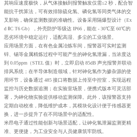
其响应速度极快，从气体接触到报警触发仅需≤2 秒，配合智
能抗干扰算法，可有效排除硫化氢、磷化氢等同类气体的交
叉影响，确保监测数据的准确性。设备采用隔爆型设计（Ex
d ⅡC T6 Gb），外壳防护等级达 IP66，能在 - 30℃至 60℃的
恶劣环境中稳定运行，适配高湿、多尘的工业场景。
应用场景方面，在有色金属冶炼车间，报警器可实时监测
锌、锡等金属精炼过程中可能产生的砷化氢泄漏，当浓度达
到
0.05ppm（STEL 值）时，立即启动 85dB 声光报警并联动
排风系统；在半导体制造领域，针对砷化氢作为掺杂源的使
用环节，设备通过 485 接口将数据上传至中控室，实现远程
监控与历史数据追溯；在实验室场景，便携式版本可灵活部
署，为砷化物实验提供移动监测保障。此外，该报警器支持
定期自动校准，降低维护成本，其模块化设计便于传感器更
换，进一步提升了在不同场景中的适配性。
米昂电子通过性能创新与场景适配，让砷化氢泄漏监测更精
准、更便捷，为工业安全与人员健康筑牢防线。