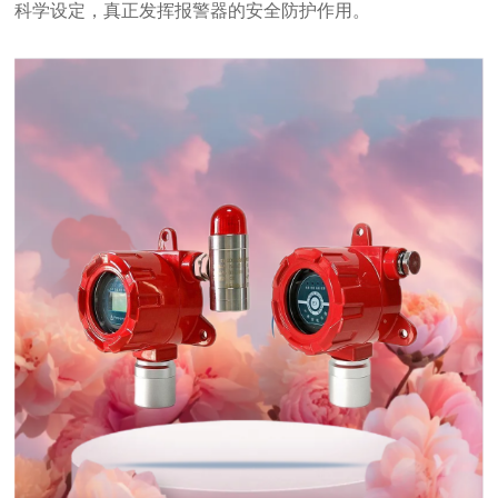
科学设定，真正发挥报警器的安全防护作用。