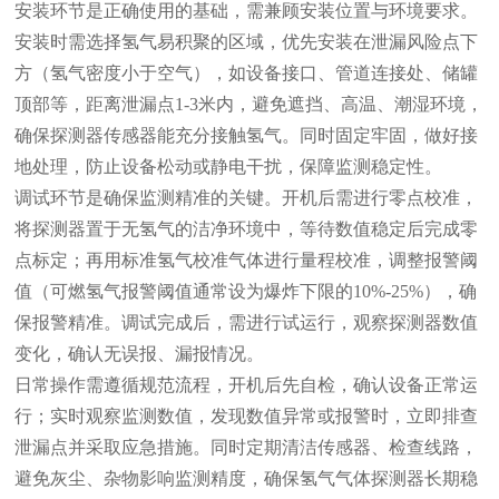
安装环节是正确使用的基础，需兼顾安装位置与环境要求。
安装时需选择氢气易积聚的区域，优先安装在泄漏风险点下
方（氢气密度小于空气），如设备接口、管道连接处、储罐
顶部等，距离泄漏点
1-3米内，避免遮挡、高温、潮湿环境，
确保探测器传感器能充分接触氢气。同时固定牢固，做好接
地处理，防止设备松动或静电干扰，保障监测稳定性。
调试环节是确保监测精准的关键。开机后需进行零点校准，
将探测器置于无氢气的洁净环境中，等待数值稳定后完成零
点标定；再用标准氢气校准气体进行量程校准，调整报警阈
值（可燃氢气报警阈值通常设为爆炸下限的
10%-25%），确
保报警精准。调试完成后，需进行试运行，观察探测器数值
变化，确认无误报、漏报情况。
日常操作需遵循规范流程，开机后先自检，确认设备正常运
行；实时观察监测数值，发现数值异常或报警时，立即排查
泄漏点并采取应急措施。同时定期清洁传感器、检查线路，
避免灰尘、杂物影响监测精度，确保氢气气体探测器长期稳