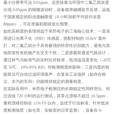
最小分辨率可达 0.01ppm。这意味着当环境中二氯乙烷浓度
出现 0.05ppm 的细微波动时，设备能准确捕捉并反馈，远低
于国家规定的职业接触限值（8 小时加权平均容许浓度
80ppm），可在泄漏初期就发出预警。
如此高精度的表现得益于米昂电子的三项核心技术：一是采
用进口光离子化（
PID）传感器，搭配特制的 10.6eV 紫外
灯，对二氯乙烷分子具有极强的特异性识别能力，避免与其
他挥发性有机物产生交叉干扰；二是搭载双通道气路设计，
通过样气与标准气的实时比对校准，抵消温湿度变化（-20℃
至 50℃、10%-95% RH）对检测精度的影响；三是内置的智
能算法可自动过滤环境噪声，在复杂工业场所（如存在粉
尘、水汽的车间）仍能维持稳定的测量精度。
在实际应用中，米昂电子检测仪的长期稳定性同样突出。经
过连续
720 小时的运行测试，其零点漂移不超过 ±0.5ppm，
量程漂移控制在 ±1% FS 以内，远优于行业标准。针对低浓
度检测场景（如仓库、实验室的日常监测），设备在 0-